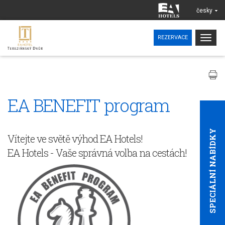
česky
Togg
REZERVACE
navig
EA BENEFIT program
SPECIÁLNÍ NABÍDKY
Vítejte ve světě výhod EA Hotels!
EA Hotels - Vaše správná volba na cestách!