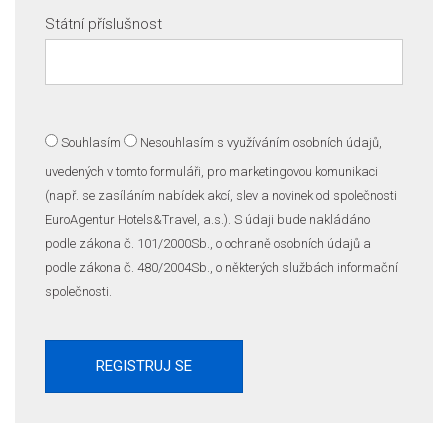
Státní příslušnost
Souhlasím
Nesouhlasím
s využíváním osobních údajů,
uvedených v tomto formuláři, pro marketingovou komunikaci
(např. se zasíláním nabídek akcí, slev a novinek od společnosti
EuroAgentur Hotels&Travel, a.s.). S údaji bude nakládáno
podle zákona č. 101/2000Sb., o ochraně osobních údajů a
podle zákona č. 480/2004Sb., o některých službách informační
společnosti.