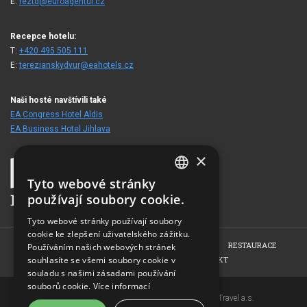
E:
reztd@euroagentur.cz
Recepce hotelu:
T:
+420 495 505 111
E:
terezianskydvur@eahotels.cz
Naši hosté navštívili také
EA Congress Hotel Aldis
EA Business Hotel Jihlava
×
Tyto webové stránky
CZECH
používají soubory cookie.
ENGLISH
Tyto webové stránky používají soubory
cookie ke zlepšení uživatelského zážitku.
GERMAN
HOME
O HOTELU
POKOJE
KONFERENCE
RESTAURACE
Používáním našich webových stránek
RUSSIAN
souhlasíte se všemi soubory cookie v
NABÍDKY
FOTOGALERIE
KONTAKT
souladu s našimi zásadami používání
souborů cookie.
Více informací
Copyright © 2007-2026 EuroAgentur Hotels&Travel a.s.