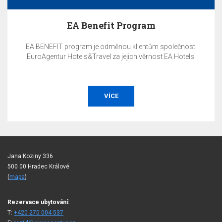
EA Benefit Program
EA BENEFIT program je odměnou klientům společnosti
EuroAgentur Hotels&Travel za jejich věrnost EA Hotels.
VÍCE
Jana Koziny 336
500 00 Hradec Králové
(
mapa
)
Rezervace ubytování:
T:
+420 270 004 537