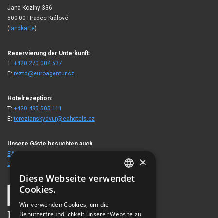
Jana Koziny 336
500 00 Hradec Králové
(
landkarte
)
Reservierung der Unterkunft:
T:
+420 270 004 537
E:
reztd@euroagentur.cz
Hotelrezeption:
T:
+420 495 505 111
E:
terezianskydvur@eahotels.cz
Unsere Gäste besuchten auch
EA Congress Hotel Aldis
×
EA Business Hotel Jihlava
Diese Webseite verwendet
CZECH
Cookies.
ENGLISH
Wir verwenden Cookies, um die
Benutzerfreundlichkeit unserer Website zu
GERMAN