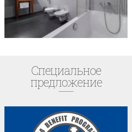
Cпециaльное
предложение