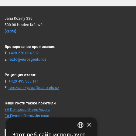
Jana Koziny 336
500 00 Hradec Králové
(
карта
)
Бронирование проживания:
T:
+420 270 004 537
E:
reztd@euroagentur.cz
Рецепция отеля:
T:
+420 495 505 111
E:
terezianskydvur@eahotels.cz
Наши гости также посетили
ЕА Конгресс Отель Алдис
ЕА Бизнес Отель Йиглава
×
Этот веб-сайт использует