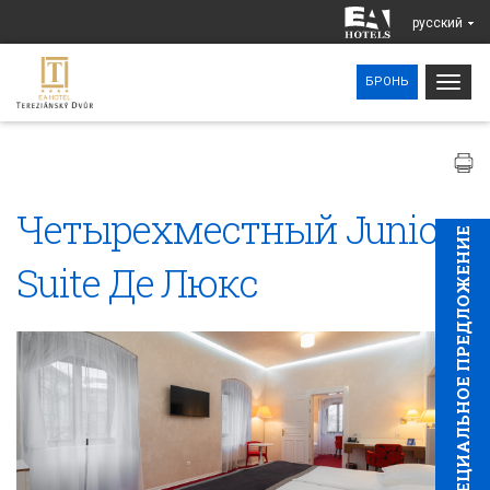
pусский
Togg
БРОНЬ
navig
Четырехместный Junior
CПЕЦИAЛЬНОЕ ПРЕДЛОЖЕНИЕ
Suite Де Люкс