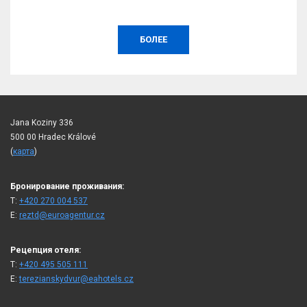
БОЛЕЕ
Jana Koziny 336
500 00 Hradec Králové
(
карта
)
Бронирование проживания:
T:
+420 270 004 537
E:
reztd@euroagentur.cz
Рецепция отеля:
T:
+420 495 505 111
E:
terezianskydvur@eahotels.cz