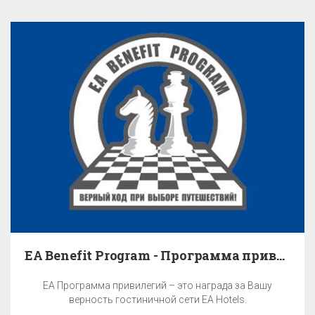
EA Benefit Program - Программа привилегий
EA Программа привилегий – это награда за Вашу
верность гостиничной сети EA Hotels.