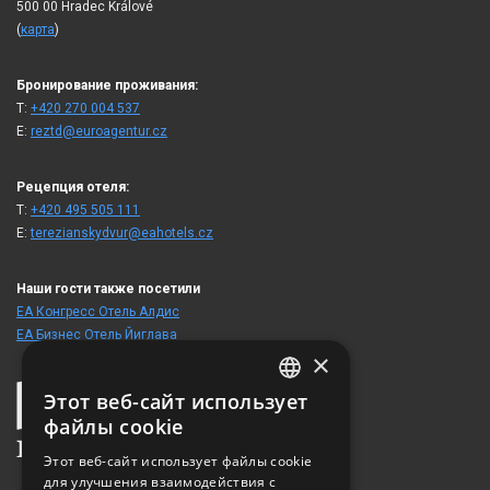
500 00 Hradec Králové
(
карта
)
Бронирование проживания:
T:
+420 270 004 537
E:
reztd@euroagentur.cz
Рецепция отеля:
T:
+420 495 505 111
E:
terezianskydvur@eahotels.cz
Наши гости также посетили
ЕА Конгресс Отель Алдис
ЕА Бизнес Отель Йиглава
×
Этот веб-сайт использует
CZECH
файлы cookie
ENGLISH
Этот веб-сайт использует файлы cookie
для улучшения взаимодействия с
GERMAN